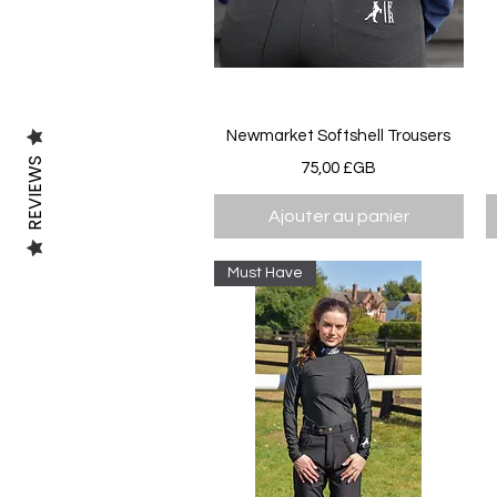
Aperçu rapide
Newmarket Softshell Trousers
REVIEWS
Prix
75,00 £GB
Ajouter au panier
Must Have