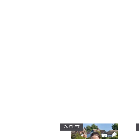
FRANKE RACEWEAR LTD
Ride In Style
OUTLET