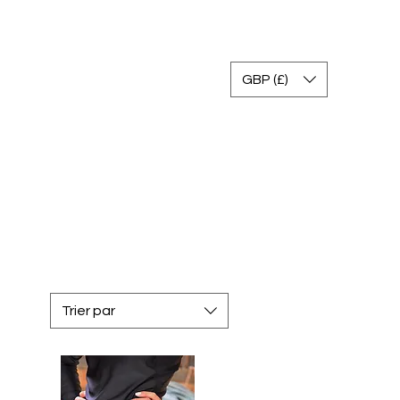
Se connecter
GBP (£)
gram
Gallery
FAQ
Return Policy
Contact
Trier par