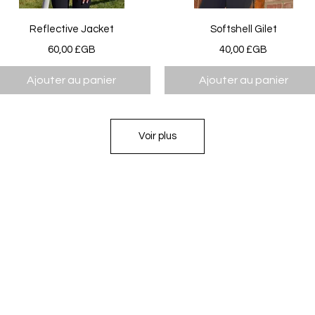
Aperçu rapide
Aperçu rapide
Reflective Jacket
Softshell Gilet
Prix
Prix
60,00 £GB
40,00 £GB
Ajouter au panier
Ajouter au panier
Voir plus
FRANKE RACEWEAR LTD
info@frankeracewear.com
LEGAL ADDRESS
( NOT RETURN ADDRESS )