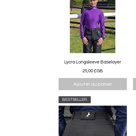
Aperçu rapide
Lycra Longsleeve Baselayer
Prix
25,00 £GB
Ajouter au panier
BESTSELLER