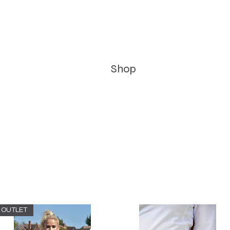
Home
About Us
Shop
Gift Card
Insta
OUTLET