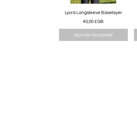
Aperçu rapide
Lycra Longsleeve Baselayer
Prix
40,00 £GB
Ajouter au panier