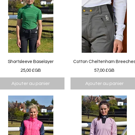
Aperçu rapide
Aperçu rapide
Shortsleeve Baselayer
Cotton Cheltenham Breeche
Prix
Prix
25,00 £GB
57,00 £GB
Ajouter au panier
Ajouter au panier