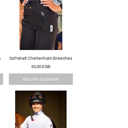
Aperçu rapide
s
Softshell Cheltenham Breeches
Prix
55,00 £GB
Ajouter au panier