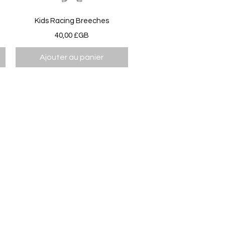
Aperçu rapide
Kids Racing Breeches
Prix
40,00 £GB
Ajouter au panier