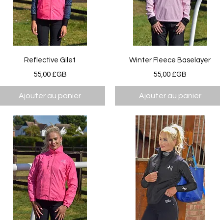
Aperçu rapide
Aperçu rapide
Reflective Gilet
Winter Fleece Baselayer
Prix
Prix
55,00 £GB
55,00 £GB
Ajouter au panier
Ajouter au panier