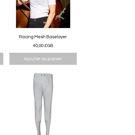
Aperçu rapide
Racing Mesh Baselayer
Prix
40,00 £GB
Ajouter au panier